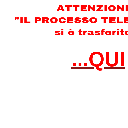
...
QUI