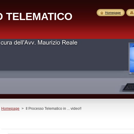
O TELEMATICO
Homepage
Homepage
>
Il Processo Telematico in ... video!!